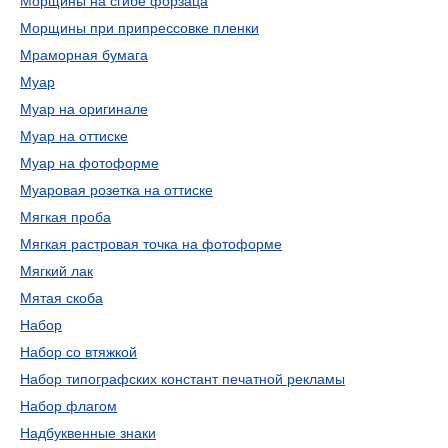
Морщины на сгибе форзаца
Морщины при припрессовке пленки
Мраморная бумага
Муар
Муар на оригинале
Муар на оттиске
Муар на фотоформе
Муаровая розетка на оттиске
Мягкая проба
Мягкая растровая точка на фотоформе
Мягкий лак
Мятая скоба
Набор
Набор со втяжкой
Набор типографских констант печатной рекламы
Набор флагом
Надбуквенные знаки